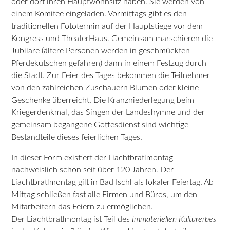
oder dort ihren Hauptwohnsitz haben. Sie werden von
einem Komitee eingeladen. Vormittags gibt es den
traditionellen Fototermin auf der Hauptstiege vor dem
Kongress und TheaterHaus. Gemeinsam marschieren die
Jubilare (ältere Personen werden in geschmückten
Pferdekutschen gefahren) dann in einem Festzug durch
die Stadt. Zur Feier des Tages bekommen die Teilnehmer
von den zahlreichen Zuschauern Blumen oder kleine
Geschenke überreicht. Die Kranzniederlegung beim
Kriegerdenkmal, das Singen der Landeshymne und der
gemeinsam begangene Gottesdienst sind wichtige
Bestandteile dieses feierlichen Tages.
In dieser Form existiert der Liachtbratlmontag
nachweislich schon seit über 120 Jahren. Der
Liachtbratlmontag gilt in Bad Ischl als lokaler Feiertag. Ab
Mittag schließen fast alle Firmen und Büros, um den
Mitarbeitern das Feiern zu ermöglichen.
Der Liachtbratlmontag ist Teil des
Immateriellen Kulturerbes